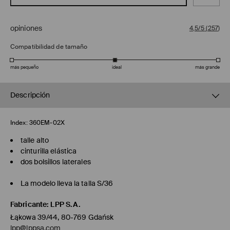
opiniones
4,5/5
(
257
)
Compatibilidad de tamaño
más pequeño
ideal
más grande
Descripción
Index:
360EM-02X
talle alto
cinturilla elástica
dos bolsillos laterales
La modelo lleva la talla S/36
Fabricante
:
LPP S.A.
Łąkowa 39/44, 80-769 Gdańsk
lpp@lppsa.com