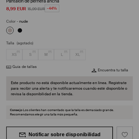
Pantalón de pernera ancha
8,99
EUR
-44%
15,99
EUR
Color
-
nude
Talla
(agotado)
XS
S
M
L
XL
Guía de tallas
Encuentra tu talla
Este producto no está disponible actualmente en línea. Regístrate
para recibir una alerta y te notificaremos cuando esté disponible o
revisa la disponibilidad en la tienda.
Consejo
Los clientes han comentado que la talla es demasiado grande.
Recomendamos elegir una talla más pequeña.
Notificar sobre disponibilidad