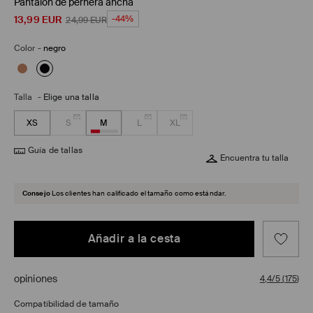
Pantalón de pernera ancha
13,99
EUR
-44%
24,99
EUR
Color
-
negro
Talla
-
Elige una talla
XS
S
M
L
XL
Guía de tallas
Encuentra tu talla
Consejo
Los clientes han calificado el tamaño como estándar.
Añadir a la cesta
opiniones
4,4/5
(
175
)
Compatibilidad de tamaño