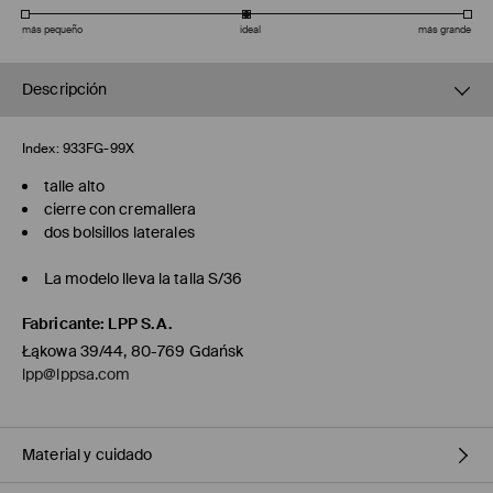
más pequeño
ideal
más grande
Descripción
Index:
933FG-99X
talle alto
cierre con cremallera
dos bolsillos laterales
La modelo lleva la talla S/36
Fabricante
:
LPP S.A.
Łąkowa 39/44, 80-769 Gdańsk
lpp@lppsa.com
Material y cuidado