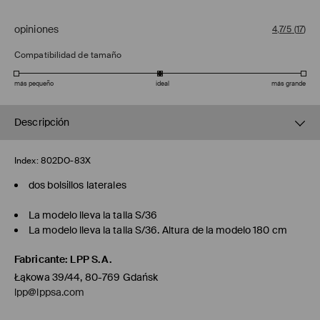
opiniones
4,7/5
(
17
)
Compatibilidad de tamaño
más pequeño
ideal
más grande
Descripción
Index:
802DO-83X
dos bolsillos laterales
La modelo lleva la talla S/36
La modelo lleva la talla S/36. Altura de la modelo 180 cm
Fabricante
:
LPP S.A.
Łąkowa 39/44, 80-769 Gdańsk
lpp@lppsa.com