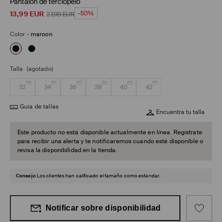
Pantalón de terciopelo
13,99
EUR
-50%
27,99
EUR
Color
-
maroon
Talla
(agotado)
32
34
36
38
40
42
Guía de tallas
Encuentra tu talla
Este producto no está disponible actualmente en línea. Regístrate
para recibir una alerta y te notificaremos cuando esté disponible o
revisa la disponibilidad en la tienda.
Consejo
Los clientes han calificado el tamaño como estándar.
Notificar sobre disponibilidad