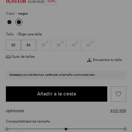
14,99
EUR
-53%
31,99
EUR
Color
-
negro
Talla
-
Elige una talla
32
34
36
38
40
42
Guía de tallas
Encuentra tu talla
Consejo
Los clientes han calificado el tamaño como estándar.
Añadir a la cesta
opiniones
4,1/5
(
109
)
Compatibilidad de tamaño