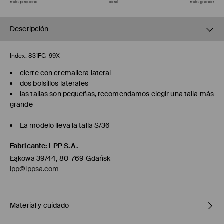
más pequeño
ideal
más grande
Descripción
Index:
831FG-99X
cierre con cremallera lateral
dos bolsillos laterales
las tallas son pequeñas, recomendamos elegir una talla más
grande
La modelo lleva la talla S/36
Fabricante
:
LPP S.A.
Łąkowa 39/44, 80-769 Gdańsk
lpp@lppsa.com
Material y cuidado