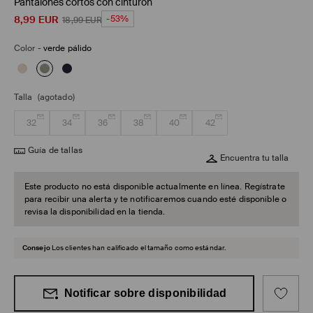
Pantalones cortos con cinturón
8,99
EUR
-53%
18,99
EUR
Color
-
verde pálido
Talla
(agotado)
32
34
36
38
40
42
Guía de tallas
Encuentra tu talla
Este producto no está disponible actualmente en línea. Regístrate
para recibir una alerta y te notificaremos cuando esté disponible o
revisa la disponibilidad en la tienda.
Consejo
Los clientes han calificado el tamaño como estándar.
Notificar sobre disponibilidad