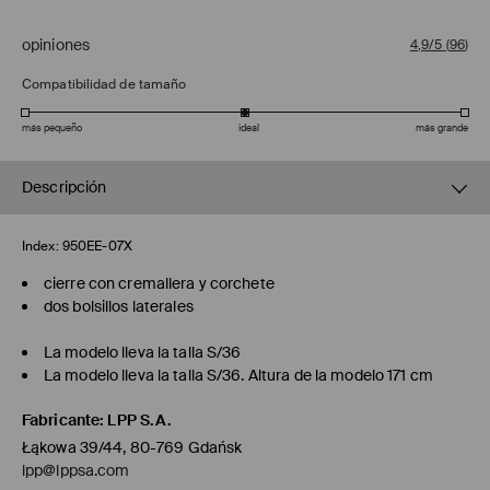
opiniones
4,9/5
(
96
)
Compatibilidad de tamaño
más pequeño
ideal
más grande
Descripción
Index:
950EE-07X
cierre con cremallera y corchete
dos bolsillos laterales
La modelo lleva la talla S/36
La modelo lleva la talla S/36. Altura de la modelo 171 cm
Fabricante
:
LPP S.A.
Łąkowa 39/44, 80-769 Gdańsk
lpp@lppsa.com