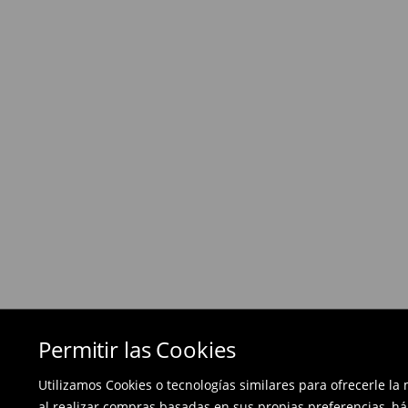
Política de devoluciones
Si los productos no son lo que esperabas, pued
días posteriores a la entrega - a nuestra tienda 
devolución en línea y envíanos los productos.
Las devoluciones son gratuitas.
⟶
Métodos de devolución
Permitir las Cookies
Utilizamos Cookies o tecnologías similares para ofrecerle la
al realizar compras basadas en sus propias preferencias, há