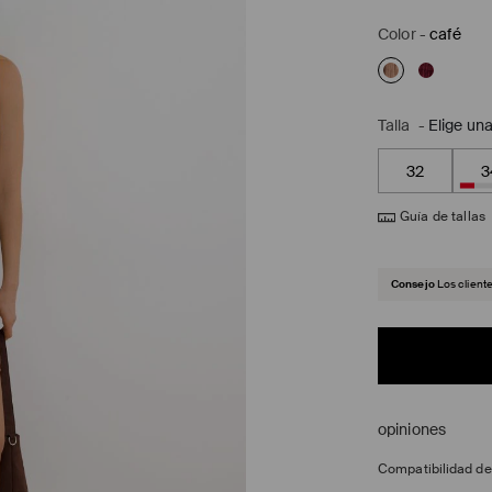
Color
-
café
Talla
-
Elige una
32
3
Guía de tallas
Consejo
Los client
opiniones
Compatibilidad d