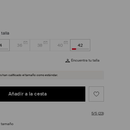
 talla
4
36
38
40
42
Encuentra tu talla
es han calificado el tamaño como estándar.
Añadir a la cesta
5/5
(
23
)
e tamaño