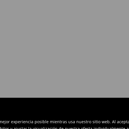
es devolverlos dentro de los 30
en línea: rellena el formulario de
 mejor experiencia posible mientras usa nuestro sitio web. Al acep
bitos y ajustar la visualización de nuestra oferta individualmente 