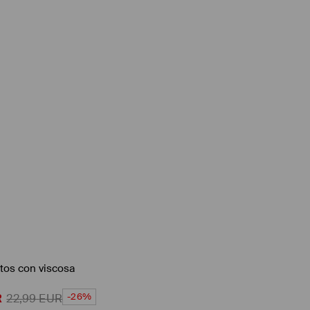
tos con viscosa
-26%
R
22,99
EUR