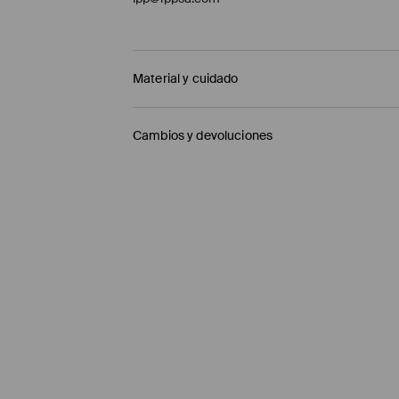
Material y cuidado
1º TELA
:
82% VISCOSA, 18% POLIAMIDA
Cambios y devoluciones
1º FORRO
:
100% VISCOSA
Política de envío
Mensajero de GLS
(6-10 días laborables)
4,95 EUR / pago en línea (PayPal)
Envío gratuito en la compra de productos si
Enviamos pedidos sóloa la España territorial
Islas Canarias, Ceuta o Melilla.
⟶
Información detallada sobre la entrega