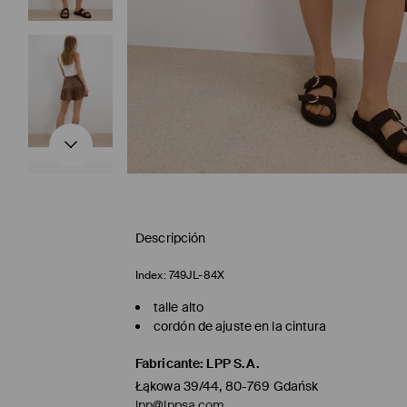
Descripción
Index:
749JL-84X
talle alto
cordón de ajuste en la cintura
Fabricante
:
LPP S.A.
Łąkowa 39/44, 80-769 Gdańsk
lpp@lppsa.com