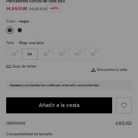
Pantalones cortos de talle alto
14,99
EUR
-44%
26,99
EUR
Color
-
negro
Talla
-
Elige una talla
32
34
36
38
40
42
Guía de tallas
Encuentra tu talla
Consejo
Los clientes han calificado el tamaño como estándar.
Añadir a la cesta
opiniones
4,9/5
(
42
)
Compatibilidad de tamaño