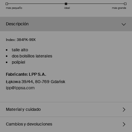
más pequeño
ideal
más grande
Descripción
Index:
384FK-99X
talle alto
dos bolsillos laterales
polipiel
Fabricante
:
LPP S.A.
Łąkowa 39/44, 80-769 Gdańsk
lpp@lppsa.com
Material y cuidado
Cambios y devoluciones
1º TELA
:
100% POLIURETANO
1º FORRO
:
100% POLIÉSTER