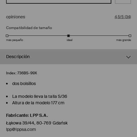
opiniones
4,5/5
(
34
)
Compatibilidad de tamaño
más pequeño
ideal
más grande
Descripción
Index:
736BS-99X
dos bolsillos
La modelo lleva la talla S/36
Altura de la modelo 177 cm
Fabricante
:
LPP S.A.
Łąkowa 39/44, 80-769 Gdańsk
lpp@lppsa.com