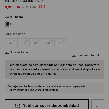
Pantalones cortos negros
8,99
EUR
-65%
25,99
EUR
Color
-
negro
Talla
(agotado)
32
34
36
38
40
Guía de tallas
Encuentra tu talla
Este producto no está disponible actualmente en línea. Regístrate
para recibir una alerta y te notificaremos cuando esté disponible o
revisa la disponibilidad en la tienda.
Consejo
Los clientes consideran que la talla es demasiado pequeña.
Recomendamos elegir una talla más grande.
Notificar sobre disponibilidad