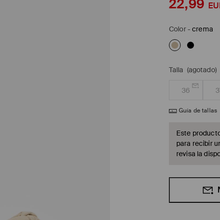
22,99
EU
Color
-
crema
Talla
(agotado)
36
3
Guía de tallas
Este producto
para recibir u
revisa la dispo