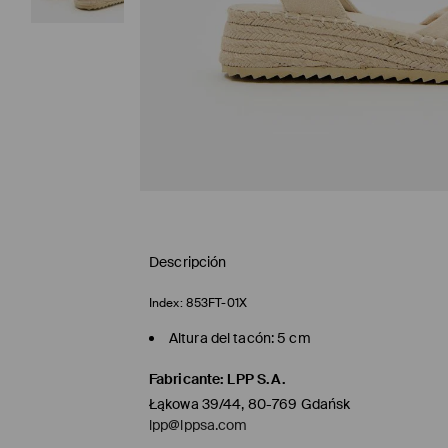
Descripción
Index:
853FT-01X
Altura del tacón: 5 cm
Fabricante
:
LPP S.A.
Łąkowa 39/44, 80-769 Gdańsk
lpp@lppsa.com