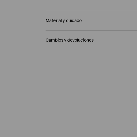
Material y cuidado
SUPERIOR
:
100% POLIÉSTER
Cambios y devoluciones
PLANTILLA
:
100% POLIURETANO
SUELA
:
100% EVA
Política de envío
Mensajero de GLS
(6-10 días laborables)
4,95 EUR / pago en línea (PayPal)
Envío gratuito en la compra de productos si
Enviamos pedidos sóloa la España territorial
Islas Canarias, Ceuta o Melilla.
⟶
Información detallada sobre la entrega
Política de devoluciones