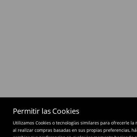
Si los productos no son lo que esperabas, pued
días posteriores a la entrega - a nuestra tienda 
devolución en línea y envíanos los productos.
Las devoluciones son gratuitas.
⟶
Métodos de devolución
Permitir las Cookies
Utilizamos Cookies o tecnologías similares para ofrecerle la
al realizar compras basadas en sus propias preferencias, há