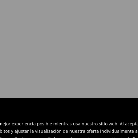
es devolverlos dentro de los 30
en línea: rellena el formulario de
 mejor experiencia posible mientras usa nuestro sitio web. Al acep
bitos y ajustar la visualización de nuestra oferta individualmente 