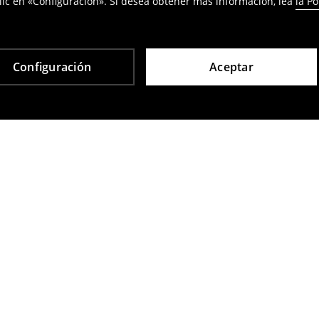
ic en «Configuración». Si desea obtener más información, lea
la Po
Configuración
Aceptar