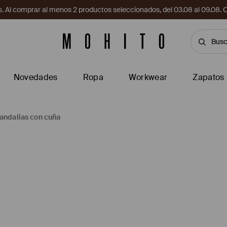
. Al comprar al menos 2 productos seleccionados, del 03.08 al 09.
Novedades
Ropa
Workwear
Zapatos
andalias con cuña