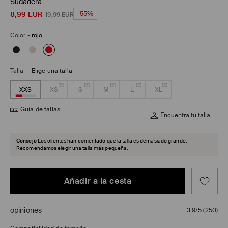
Sudadera
8,99
EUR
-55%
19,99
EUR
Color
-
rojo
Talla
-
Elige una talla
XXS
XS
S
M
L
XL
Guía de tallas
Encuentra tu talla
Consejo
Los clientes han comentado que la talla es demasiado grande.
Recomendamos elegir una talla más pequeña.
Añadir a la cesta
opiniones
3,9/5
(
250
)