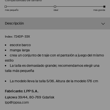
Compatibilidad de tamaño
más pequeño
ideal
más grande
Descripción
Index:
724DP-33X
escote barco
manga larga
crea un conjunto de traje con el pantalón a juego del mismo
estilo
La talla es demasiado grande; recomendamos elegir una
talla más pequeña
La modelo lleva la talla S/36. Altura de la modelo 176 cm
Fabricante
:
LPP S.A.
Łąkowa 39/44, 80-769 Gdańsk
lpp@lppsa.com