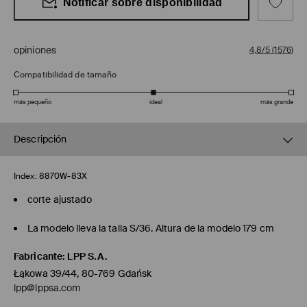
Notificar sobre disponibilidad
opiniones
4,8/5
(
1576
)
Compatibilidad de tamaño
más pequeño
ideal
más grande
Descripción
Index:
8870W-83X
corte ajustado
La modelo lleva la talla S/36. Altura de la modelo 179 cm
Fabricante
:
LPP S.A.
Łąkowa 39/44, 80-769 Gdańsk
lpp@lppsa.com