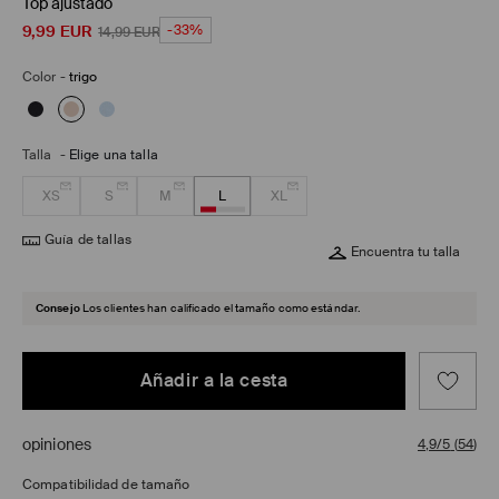
Top ajustado
9,99
EUR
-33%
14,99
EUR
Color
-
trigo
Talla
-
Elige una talla
XS
S
M
L
XL
Guía de tallas
Encuentra tu talla
Consejo
Los clientes han calificado el tamaño como estándar.
Añadir a la cesta
opiniones
4,9/5
(
54
)
Compatibilidad de tamaño