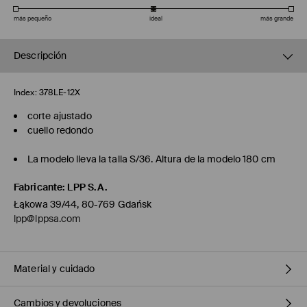
más pequeño
ideal
más grande
Descripción
Index:
378LE-12X
corte ajustado
cuello redondo
La modelo lleva la talla S/36. Altura de la modelo 180 cm
Fabricante
:
LPP S.A.
Łąkowa 39/44, 80-769 Gdańsk
lpp@lppsa.com
Material y cuidado
Cambios y devoluciones
1º TELA
:
77% ALGODÓN, 19% POLIÉSTER, 4% ELASTANO