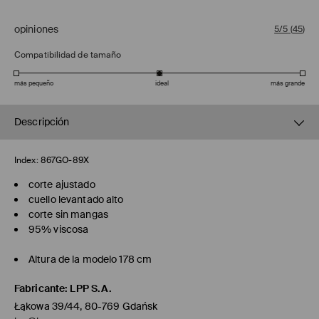
opiniones
5/5
(
45
)
Compatibilidad de tamaño
más pequeño
ideal
más grande
Descripción
Index:
867GO-89X
corte ajustado
cuello levantado alto
corte sin mangas
95% viscosa
Altura de la modelo 178 cm
Fabricante
:
LPP S.A.
Łąkowa 39/44, 80-769 Gdańsk