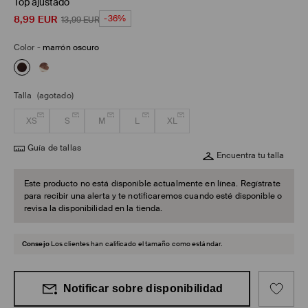
Top ajustado
8,99
EUR
-36%
13,99
EUR
Color
-
marrón oscuro
Talla
(agotado)
XS
S
M
L
XL
Guía de tallas
Encuentra tu talla
Este producto no está disponible actualmente en línea. Regístrate
para recibir una alerta y te notificaremos cuando esté disponible o
revisa la disponibilidad en la tienda.
Consejo
Los clientes han calificado el tamaño como estándar.
Notificar sobre disponibilidad