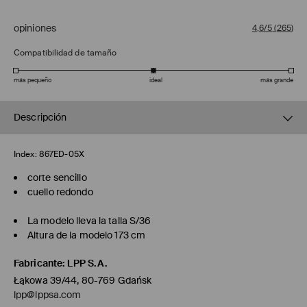
opiniones
4,6/5
(
265
)
Compatibilidad de tamaño
más pequeño
ideal
más grande
Descripción
Index:
867ED-05X
corte sencillo
cuello redondo
La modelo lleva la talla S/36
Altura de la modelo 173 cm
Fabricante
:
LPP S.A.
Łąkowa 39/44, 80-769 Gdańsk
lpp@lppsa.com