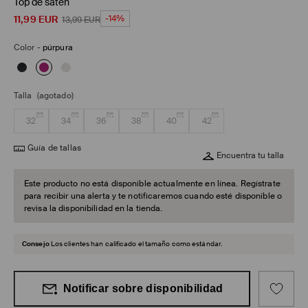
Top de satén
11,99
EUR
-14%
13,99
EUR
Color
-
púrpura
Talla
(agotado)
32
34
36
38
40
42
Guía de tallas
Encuentra tu talla
Este producto no está disponible actualmente en línea. Regístrate
para recibir una alerta y te notificaremos cuando esté disponible o
revisa la disponibilidad en la tienda.
Consejo
Los clientes han calificado el tamaño como estándar.
Notificar sobre disponibilidad