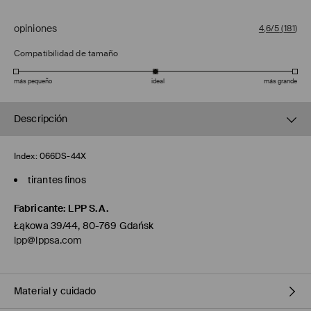
opiniones
4,6/5
(
181
)
Compatibilidad de tamaño
más pequeño
ideal
más grande
Descripción
Index:
066DS-44X
tirantes finos
Fabricante
:
LPP S.A.
Łąkowa 39/44, 80-769 Gdańsk
lpp@lppsa.com
Material y cuidado