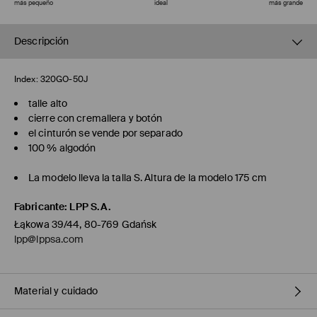
más pequeño
ideal
más grande
Descripción
Index:
320GO-50J
talle alto
cierre con cremallera y botón
el cinturón se vende por separado
100 % algodón
La modelo lleva la talla S. Altura de la modelo 175 cm
Fabricante
:
LPP S.A.
Łąkowa 39/44, 80-769 Gdańsk
lpp@lppsa.com
Material y cuidado