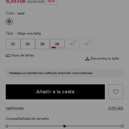
15,99
EUR
-45%
28,99
EUR
Color
-
azul
Talla
-
Elige una talla
32
34
36
38
40
42
Guía de tallas
Encuentra tu talla
Consejo
Los clientes han calificado el tamaño como estándar.
Añadir a la cesta
opiniones
4,7/5
(
40
)
Compatibilidad de tamaño