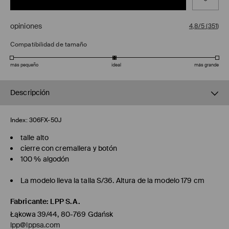
opiniones
4,8/5
(
351
)
Compatibilidad de tamaño
más pequeño
ideal
más grande
Descripción
Index:
306FX-50J
talle alto
cierre con cremallera y botón
100 % algodón
La modelo lleva la talla S/36. Altura de la modelo 179 cm
Fabricante
:
LPP S.A.
Łąkowa 39/44, 80-769 Gdańsk
lpp@lppsa.com