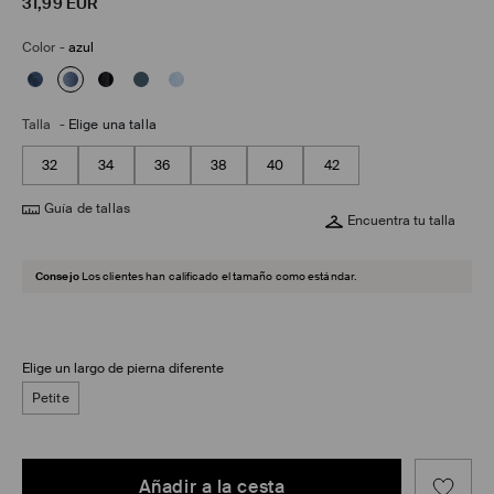
31,99
EUR
Color
-
azul
Talla
-
Elige una talla
32
34
36
38
40
42
Guía de tallas
Encuentra tu talla
Consejo
Los clientes han calificado el tamaño como estándar.
Elige un largo de pierna diferente
Petite
Añadir a la cesta