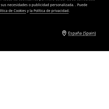
a sus necesidades o publicidad personalizada. . Puede
lítica de Cookies
y
la Política de privacidad
.
España (Spain)