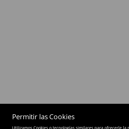
Política de devoluciones
Si los productos no son lo que esperabas, pued
días posteriores a la entrega - a nuestra tienda 
devolución en línea y envíanos los productos.
Las devoluciones son gratuitas.
⟶
Métodos de devolución
Permitir las Cookies
Utilizamos Cookies o tecnologías similares para ofrecerle la