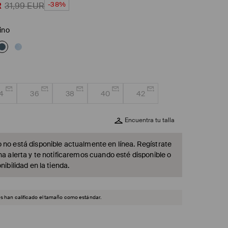
-38%
R
31,99
EUR
ino
4
36
38
40
42
Encuentra tu talla
 no está disponible actualmente en línea. Regístrate
na alerta y te notificaremos cuando esté disponible o
nibilidad en la tienda.
es han calificado el tamaño como estándar.