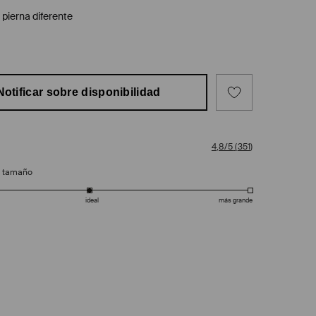
 pierna diferente
Notificar sobre disponibilidad
4,8/5
(
351
)
e tamaño
ideal
más grande