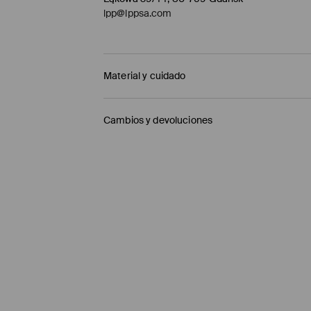
lpp@lppsa.com
Material y cuidado
1º TELA
:
100% ALGODÓN
Cambios y devoluciones
1º FORRO
:
65% POLIÉSTER, 35% ALGODÓN
Política de envío
NO USAR BLANQUEADOR
LAVAR CON COLORES SIMILARES
Mensajero de GLS
(6-10 días laborables)
PLANCHAR AL TEMPERATURA MÁX. DE 110° C
4,95 EUR / pago en línea (PayPal)
NO LAVAR EN SECO
Envío gratuito en la compra de productos si
LAVADO EN LA MÁQUINA A TEMPERATURA M
Enviamos pedidos sóloa la España territorial
NO SECAR EN SECADORA
Islas Canarias, Ceuta o Melilla.
⟶
Información detallada sobre la entrega