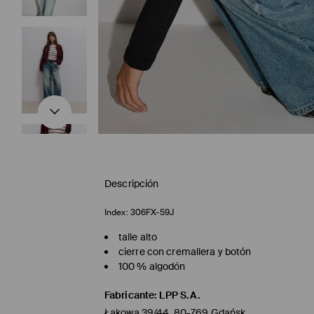
Descripción
Index:
306FX-59J
talle alto
cierre con cremallera y botón
100 % algodón
Fabricante
:
LPP S.A.
Łąkowa 39/44, 80-769 Gdańsk