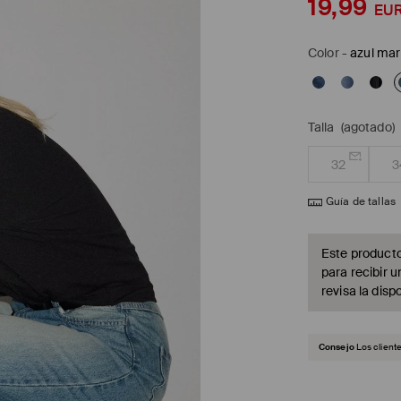
19,99
EU
Color
-
azul mar
Talla
(agotado)
32
3
Guía de tallas
Este producto
para recibir u
revisa la dispo
Consejo
Los client