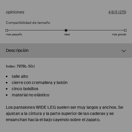
opiniones
4,8/5
(
275
)
Compatibilidad de tamaño
más pequeño
ideal
más grande
Descripción
Index:
797BL-50J
talle alto
cierre con cremallera y botón
cinco bolsillos
material no elástico
Los pantalones
WIDE LEG
suelen ser muy largos y anchos. Se
ajustan a la cintura y la parte superior de las caderas y se
ensanchan hacia el bajo cayendo sobre el zapato.