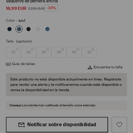
Vaqueros de pernera ancha
18,99
EUR
-32%
27,99
EUR
Color
-
azul
Talla
(agotado)
32
34
36
38
40
42
Guía de tallas
Encuentra tu talla
Este producto no está disponible actualmente en línea. Regístrate
para recibir una alerta y te notificaremos cuando esté disponible o
revisa la disponibilidad en la tienda.
Consejo
Los clientes han calificado el tamaño como estándar.
Notificar sobre disponibilidad