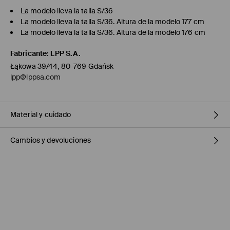
La modelo lleva la talla S/36
La modelo lleva la talla S/36. Altura de la modelo 177 cm
La modelo lleva la talla S/36. Altura de la modelo 176 cm
Fabricante
:
LPP S.A.
Łąkowa 39/44, 80-769 Gdańsk
lpp@lppsa.com
Material y cuidado
Cambios y devoluciones
Principal
:
100% COTTON
Forro
:
65% POLYESTER, 35% COTTON
Política de envío
MACHINE WASH AT MAX.TEMP. 30° C - NORMAL PROCESS
DO NOT BLEACH
Mensajero de GLS
(6-10 días laborables)
4,95 EUR / pago en línea (PayPal)
DO NOT TUMBLE DRY
Envío gratuito en la compra de productos sin
superiores a 50
IRON AT MAX. TEMP. OF 110° C WITHOUT STEAM