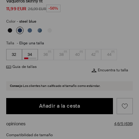
Vaqueros skinny fit
11,99
EUR
-56%
26,99
EUR
Color
-
steel blue
Talla
-
Elige una talla
32
34
36
38
40
42
44
Guía de tallas
Encuentra tu talla
Consejo
Los clientes han calificado el tamaño como estándar.
Añadir a la cesta
opiniones
4,6/5
(
636
)
Compatibilidad de tamaño