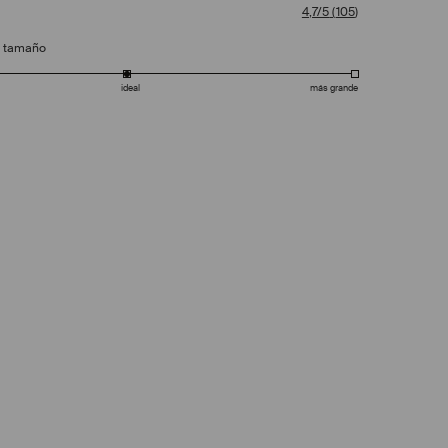
4,7/5
(
105
)
e tamaño
ideal
más grande