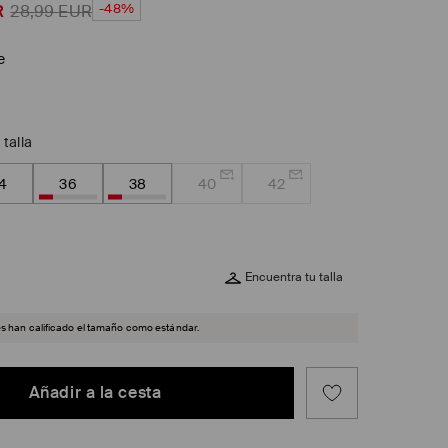
-48%
R
28,99
EUR
e
 talla
4
36
38
40
42
Encuentra tu talla
es han calificado el tamaño como estándar.
Añadir a la cesta