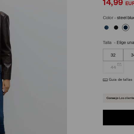
14,99
EU
Color
-
steel blu
Talla
-
Elige una
32
3
44
Guía de tallas
Consejo
Los client