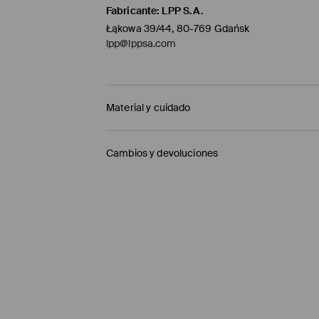
Fabricante
:
LPP S.A.
Łąkowa 39/44, 80-769 Gdańsk
lpp@lppsa.com
Material y cuidado
1º TELA
:
70% ALGODÓN, 28% POLIÉSTER, 2% ELA
Cambios y devoluciones
1º FORRO
:
65% POLIÉSTER, 35% ALGODÓN
Política de envío
NO USAR BLANQUEADOR
LAVAR CON COLORES SIMILARES
Mensajero de GLS
(6-10 días laborables)
PLANCHAR AL TEMPERATURA MÁX. DE 110° C
4,95 EUR / pago en línea (PayPal)
NO LAVAR EN SECO
Envío gratuito en la compra de productos si
LAVADO EN LA MÁQUINA A TEMPERATURA M
Enviamos pedidos sóloa la España territorial
NO SECAR EN SECADORA
Islas Canarias, Ceuta o Melilla.