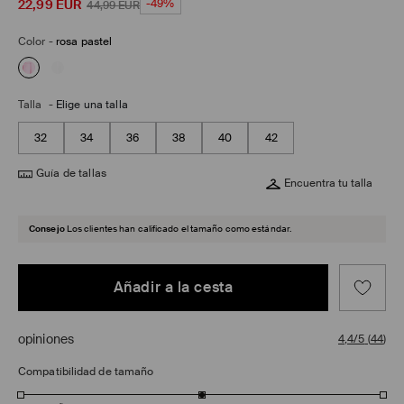
22,99
EUR
-49%
44,99
EUR
Color
-
rosa pastel
Talla
-
Elige una talla
32
34
36
38
40
42
Guía de tallas
Encuentra tu talla
Consejo
Los clientes han calificado el tamaño como estándar.
Añadir a la cesta
opiniones
4,4/5
(
44
)
Compatibilidad de tamaño