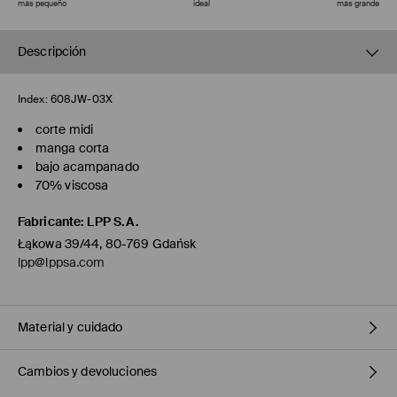
más pequeño
ideal
más grande
Descripción
Index:
608JW-03X
corte midi
manga corta
bajo acampanado
70% viscosa
Fabricante
:
LPP S.A.
Łąkowa 39/44, 80-769 Gdańsk
lpp@lppsa.com
Material y cuidado
Cambios y devoluciones
1º TELA
:
70% VISCOSA, 30% POLIAMIDA
1º FORRO
:
90% POLIÉSTER, 10% ALGODÓN