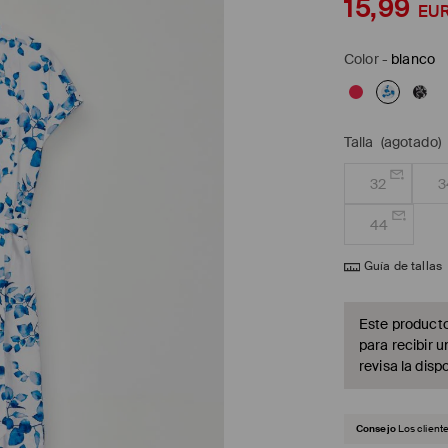
15,99
EU
Color
-
blanco
Talla
(agotado)
32
3
44
Guía de tallas
Este producto
para recibir u
revisa la dispo
Consejo
Los client