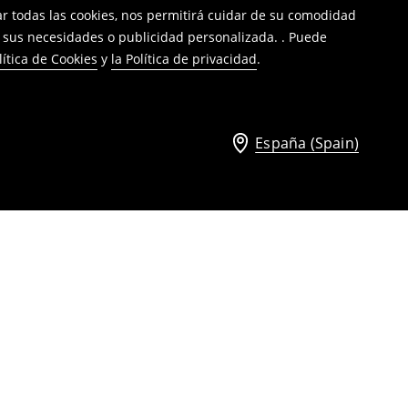
tar todas las cookies, nos permitirá cuidar de su comodidad
a sus necesidades o publicidad personalizada. . Puede
lítica de Cookies
y
la Política de privacidad
.
España (Spain)