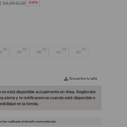
-54%
R
34,99
EUR
4
36
38
40
42
Encuentra tu talla
 no está disponible actualmente en línea. Regístrate
na alerta y te notificaremos cuando esté disponible o
nibilidad en la tienda.
es han calificado el tamaño como estándar.