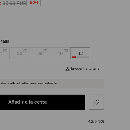
-56%
R
35,99
EUR
 talla
4
36
38
40
42
Encuentra tu talla
es han calificado el tamaño como estándar.
Añadir a la cesta
4,2/5
(
50
)