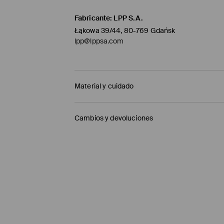
Fabricante
:
LPP S.A.
Łąkowa 39/44, 80-769 Gdańsk
lpp@lppsa.com
Material y cuidado
1º TELA
:
100% POLIÉSTER
Cambios y devoluciones
HIERRO EN UNA TELA
Política de envío
NO USAR BLANQUEADOR
Mensajero de GLS
(6-10 días laborables)
PLANCHAR AL TEMPERATURA MÁX. DE 110° C
4,95 EUR / pago en línea (PayPal)
NO LAVAR EN SECO
Envío gratuito en la compra de productos si
LAVADO EN LA MÁQUINA A TEMPERATURA M
Enviamos pedidos sóloa la España territorial
NO SECAR EN SECADORA