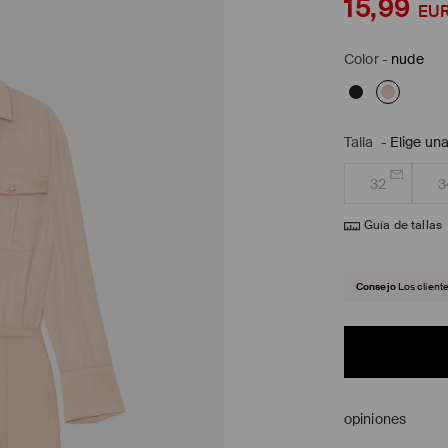
15,99
EU
Color
-
nude
Talla
-
Elige una
32
3
Guía de tallas
Consejo
Los client
opiniones