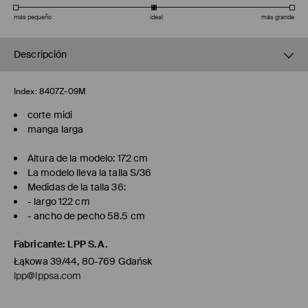
más pequeño
ideal
más grande
Descripción
Index:
8407Z-09M
corte midi
manga larga
Altura de la modelo: 172 cm
La modelo lleva la talla S/36
Medidas de la talla 36:
- largo 122 cm
- ancho de pecho 58.5 cm
Fabricante
:
LPP S.A.
Łąkowa 39/44, 80-769 Gdańsk
lpp@lppsa.com