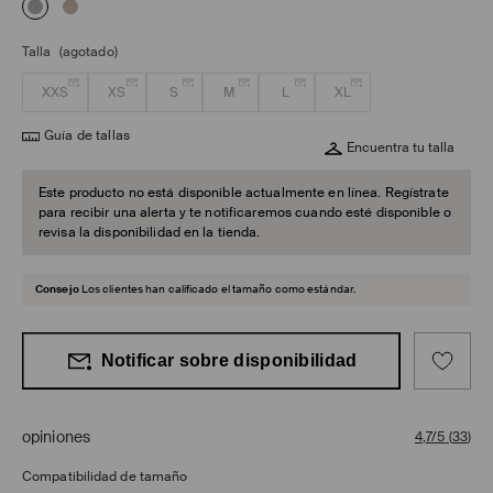
Talla
(agotado)
XXS
XS
S
M
L
XL
Guía de tallas
Encuentra tu talla
Este producto no está disponible actualmente en línea. Regístrate
para recibir una alerta y te notificaremos cuando esté disponible o
revisa la disponibilidad en la tienda.
Consejo
Los clientes han calificado el tamaño como estándar.
Notificar sobre disponibilidad
opiniones
4,7/5
(
33
)
Compatibilidad de tamaño