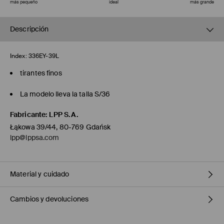
más pequeño
ideal
más grande
Descripción
Index:
336EY-39L
tirantes finos
La modelo lleva la talla S/36
Fabricante
:
LPP S.A.
Łąkowa 39/44, 80-769 Gdańsk
lpp@lppsa.com
Material y cuidado
Cambios y devoluciones
1º TELA
:
89% VISCOSA, 6% HILO METALIZADO, 5% POLIÉSTER
1º FORRO
:
100% VISCOSA