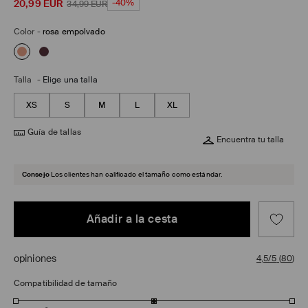
20,99
EUR
-40%
34,99
EUR
Color
-
rosa empolvado
Talla
-
Elige una talla
XS
S
M
L
XL
Guía de tallas
Encuentra tu talla
Consejo
Los clientes han calificado el tamaño como estándar.
Añadir a la cesta
opiniones
4,5/5
(
80
)
Compatibilidad de tamaño