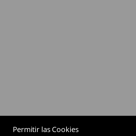
⟶
Información detallada sobre la entrega
Política de devoluciones
Si los productos no son lo que esperabas, pued
días posteriores a la entrega - a nuestra tienda 
devolución en línea y envíanos los productos.
Las devoluciones son gratuitas.
⟶
Métodos de devolución
Permitir las Cookies