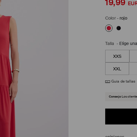
19,99
EU
Color
-
rojo
Talla
-
Elige una
XXS
XXL
Guía de tallas
Consejo
Los client