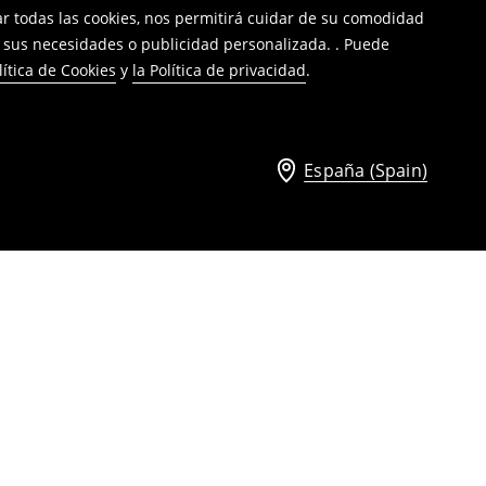
tar todas las cookies, nos permitirá cuidar de su comodidad
a sus necesidades o publicidad personalizada. . Puede
lítica de Cookies
y
la Política de privacidad
.
España (Spain)