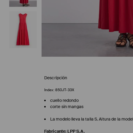
Descripción
Index:
850JT-33X
cuello redondo
corte sin mangas
La modelo lleva la talla S. Altura de la mod
Fabricante
:
LPP S.A.