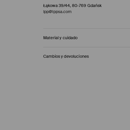
Łąkowa 39/44, 80-769 Gdańsk
lpp@lppsa.com
Material y cuidado
1º TELA
:
50% MODAL, 45% ALGODÓN, 5% ELASTA
Cambios y devoluciones
Política de envío
Mensajero de GLS
(6-10 días laborables)
4,95 EUR / pago en línea (PayPal)
Envío gratuito en la compra de productos si
Enviamos pedidos sóloa la España territorial
Islas Canarias, Ceuta o Melilla.