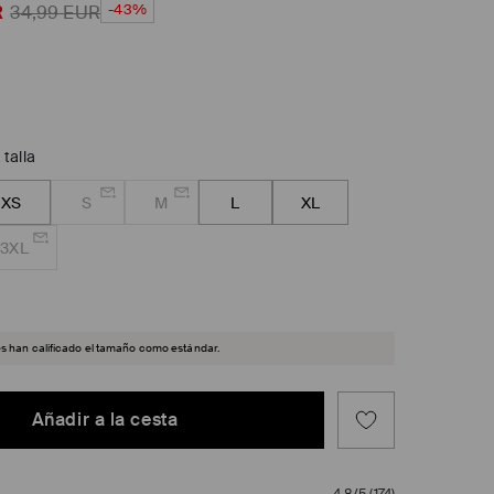
-43%
R
34,99
EUR
 talla
XS
S
M
L
XL
3XL
es han calificado el tamaño como estándar.
Añadir a la cesta