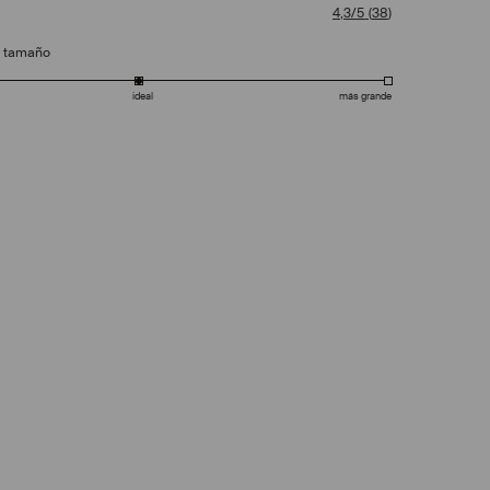
4,3/5
(
38
)
e tamaño
ideal
más grande