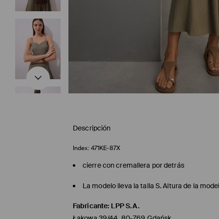
Descripción
Index:
471KE-87X
cierre con cremallera por detrás
La modelo lleva la talla S. Altura de la mod
Fabricante
:
LPP S.A.
Łąkowa 39/44, 80-769 Gdańsk