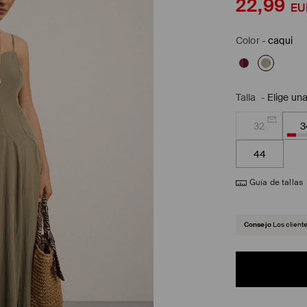
22,99
EU
Color
-
caqui
Talla
-
Elige una
32
3
44
Guía de tallas
Consejo
Los client