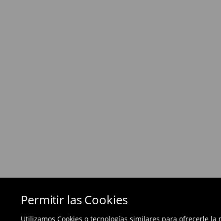
Política de devoluciones
Si los productos no son lo que esperabas, pued
días posteriores a la entrega - a nuestra tienda 
devolución en línea y envíanos los productos.
Las devoluciones son gratuitas.
⟶
Métodos de devolución
Permitir las Cookies
Utilizamos Cookies o tecnologías similares para ofrecerle la