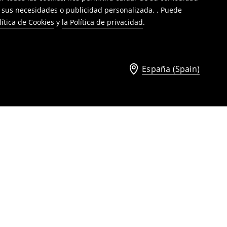
a sus necesidades o publicidad personalizada. . Puede
lítica de Cookies
y
la Política de privacidad
.
España (Spain)