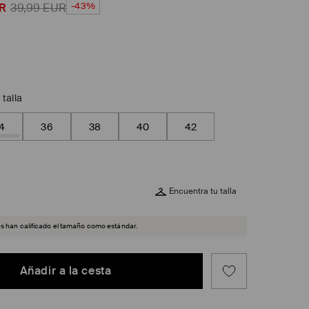
-43%
R
39,99
EUR
 talla
4
36
38
40
42
Encuentra tu talla
es han calificado el tamaño como estándar.
Añadir a la cesta