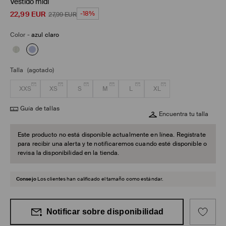
Vestido midi
22,99
EUR
-18%
27,99
EUR
Color
-
azul claro
Talla
(agotado)
XXS
XS
S
M
L
XL
Guía de tallas
Encuentra tu talla
Este producto no está disponible actualmente en línea. Regístrate
para recibir una alerta y te notificaremos cuando esté disponible o
revisa la disponibilidad en la tienda.
Consejo
Los clientes han calificado el tamaño como estándar.
Notificar sobre disponibilidad