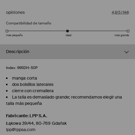
opiniones
4,6/5
(
144
)
Compatibilidad de tamaño
más pequeño
ideal
más grande
Descripción
Index:
995DH-50P
manga corta
dos bolsillos laterales
cierre con cremallera
La talla es demasiado grande; recomendamos elegir una
talla más pequeña
Fabricante
:
LPP S.A.
Łąkowa 39/44, 80-769 Gdańsk
lpp@lppsa.com