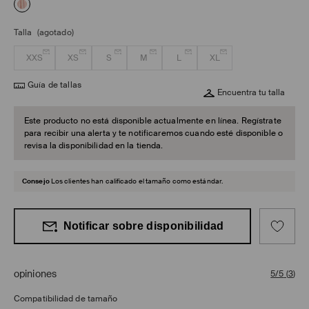
Talla
(agotado)
XXS
XS
S
M
L
XL
Guía de tallas
Encuentra tu talla
Este producto no está disponible actualmente en línea. Regístrate
para recibir una alerta y te notificaremos cuando esté disponible o
revisa la disponibilidad en la tienda.
Consejo
Los clientes han calificado el tamaño como estándar.
Notificar sobre disponibilidad
opiniones
5/5
(
3
)
Compatibilidad de tamaño