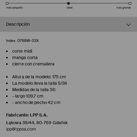
más pequeño
ideal
más grande
Descripción
Index:
078BW-03X
corte midi
manga corta
cierre con cremallera
Altura de la modelo: 175 cm
La modelo lleva la talla S/36
Medidas de la talla 36:
- largo 109.7 cm
- ancho de pecho 42 cm
Fabricante
:
LPP S.A.
Łąkowa 39/44, 80-769 Gdańsk
lpp@lppsa.com