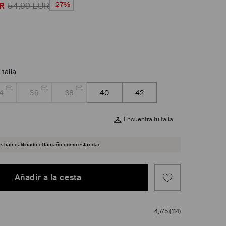
-27%
R
54,99
EUR
 talla
4
36
38
40
42
Encuentra tu talla
es han calificado el tamaño como estándar.
Añadir a la cesta
4,7/5
(
114
)