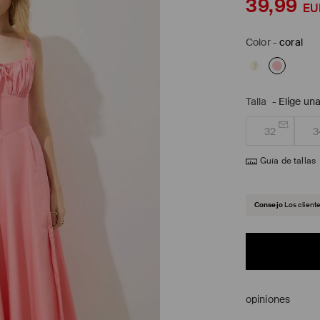
39,99
EU
Color
-
coral
Talla
-
Elige una
32
3
Guía de tallas
Consejo
Los client
opiniones