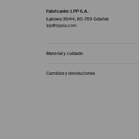
Fabricante
:
LPP S.A.
Łąkowa 39/44, 80-769 Gdańsk
lpp@lppsa.com
Material y cuidado
1º TELA
:
100% ALGODÓN
Cambios y devoluciones
Política de envío
Mensajero de GLS
(6-10 días laborables)
4,95 EUR / pago en línea (PayPal)
Envío gratuito en la compra de productos si
Enviamos pedidos sóloa la España territorial