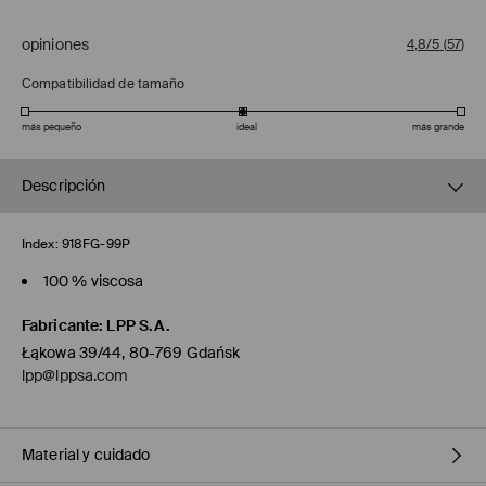
opiniones
4,8/5
(
57
)
Compatibilidad de tamaño
más pequeño
ideal
más grande
Descripción
Index:
918FG-99P
100 % viscosa
Fabricante
:
LPP S.A.
Łąkowa 39/44, 80-769 Gdańsk
lpp@lppsa.com
Material y cuidado