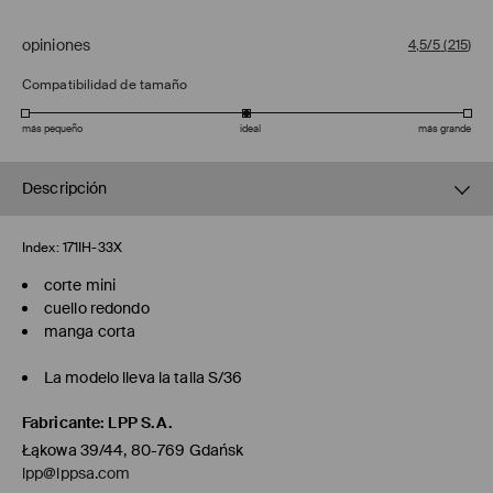
opiniones
4,5/5
(
215
)
Compatibilidad de tamaño
más pequeño
ideal
más grande
Descripción
Index:
171IH-33X
corte mini
cuello redondo
manga corta
La modelo lleva la talla S/36
Fabricante
:
LPP S.A.
Łąkowa 39/44, 80-769 Gdańsk
lpp@lppsa.com