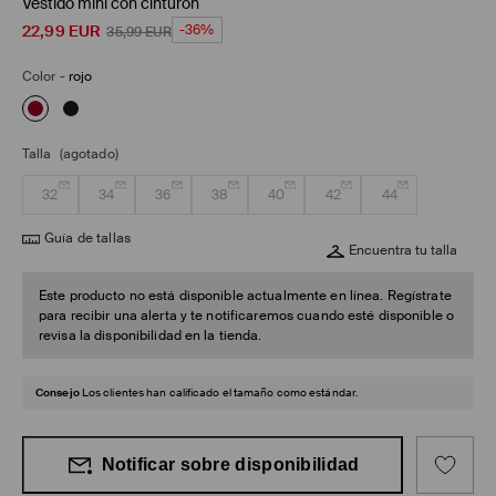
Vestido mini con cinturón
22,99
EUR
-36%
35,99
EUR
Color
-
rojo
Talla
(agotado)
32
34
36
38
40
42
44
Guía de tallas
Encuentra tu talla
Este producto no está disponible actualmente en línea. Regístrate
para recibir una alerta y te notificaremos cuando esté disponible o
revisa la disponibilidad en la tienda.
Consejo
Los clientes han calificado el tamaño como estándar.
Notificar sobre disponibilidad