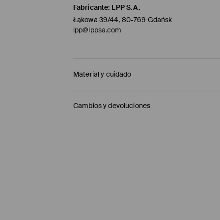
Fabricante
:
LPP S.A.
Łąkowa 39/44, 80-769 Gdańsk
lpp@lppsa.com
Material y cuidado
1º TELA
:
56% VISCOSA, 22% ALGODÓN, 22% LINO
Cambios y devoluciones
PLANCHAR SOLO EL REVERSO
Política de envío
NO USAR BLANQUEADOR
Mensajero de GLS
(6-10 días laborables)
LAVADO EN LA MÁQUINA A TEMPERATURA MÁ
4,95 EUR / pago en línea (PayPal)
NO LAVAR EN SECO
Envío gratuito en la compra de productos si
NO SECAR EN SECADORA
Enviamos pedidos sóloa la España territorial
HIERRO EN EL MAX. TEMPERATURA DE 110 ° 
Islas Canarias, Ceuta o Melilla.