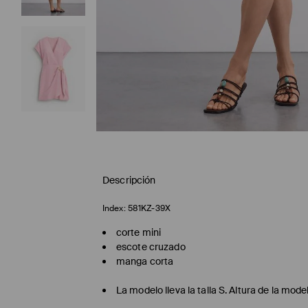
Descripción
Index:
581KZ-39X
corte mini
escote cruzado
manga corta
La modelo lleva la talla S. Altura de la mod