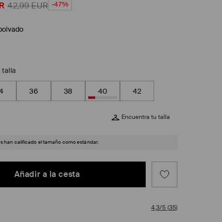
-47%
R
42,99
EUR
polvado
 talla
4
36
38
40
42
Encuentra tu talla
es han calificado el tamaño como estándar.
Añadir a la cesta
4,3/5
(
35
)