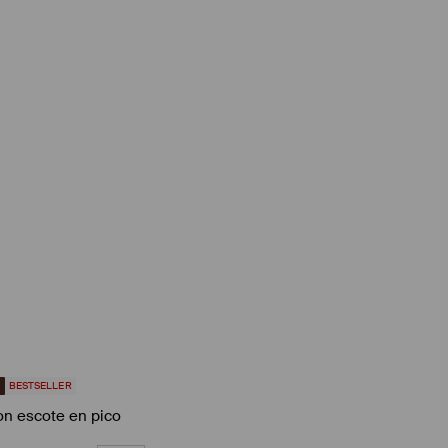
5
BESTSELLER
on escote en pico