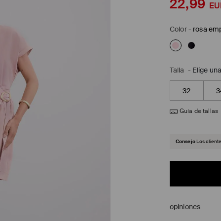
22,99
EU
Color
-
rosa em
Talla
-
Elige una
32
3
Guía de tallas
Consejo
Los client
opiniones