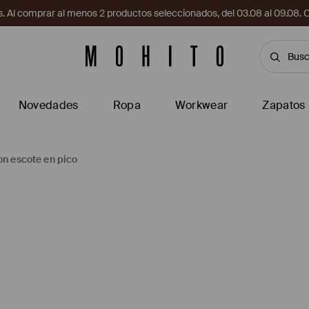
. Al comprar al menos 2 productos seleccionados, del 03.08 al 09.
Novedades
Ropa
Workwear
Zapatos
on escote en pico