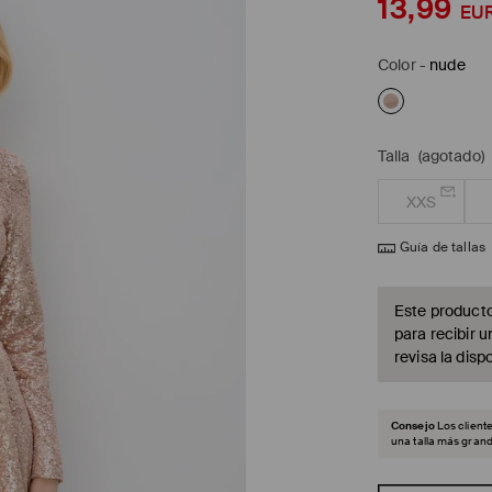
13,99
EU
Color
-
nude
Talla
(agotado)
XXS
Guía de tallas
Este producto
para recibir u
revisa la dispo
Consejo
Los client
una talla más grand