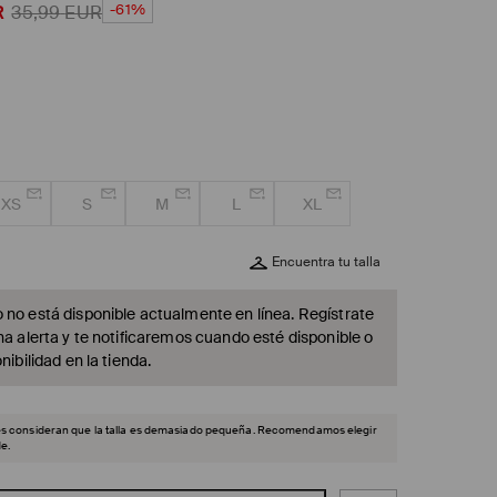
-61%
R
35,99
EUR
XS
S
M
L
XL
Encuentra tu talla
 no está disponible actualmente en línea. Regístrate
na alerta y te notificaremos cuando esté disponible o
nibilidad en la tienda.
es consideran que la talla es demasiado pequeña. Recomendamos elegir
e.