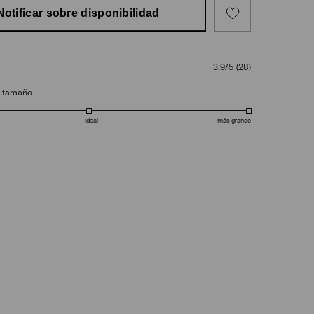
Notificar sobre disponibilidad
3,9/5
(
28
)
e tamaño
ideal
más grande