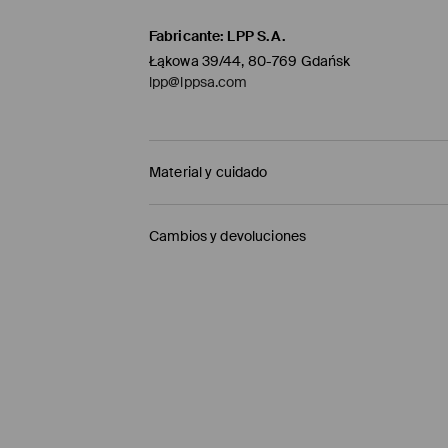
Fabricante
:
LPP S.A.
Łąkowa 39/44, 80-769 Gdańsk
lpp@lppsa.com
Material y cuidado
1º TELA
:
3% ELASTANO, 50% ALGODÓN, 47% POLIÉ
Cambios y devoluciones
2º TELA
:
100% POLIÉSTER
1º FORRO
:
100% POLIÉSTER
Política de envío
NO USAR BLANQUEADOR
Mensajero de GLS
(6-10 días laborables)
PLANCHAR AL TEMPERATURA MÁX. DE 110° C
4,95 EUR / pago en línea (PayPal)
LAVADO EN LA MÁQUINA A TEMPERATURA MÁ
Envío gratuito en la compra de productos si
NO LAVAR EN SECO
Enviamos pedidos sóloa la España territorial
NO SECAR EN SECADORA