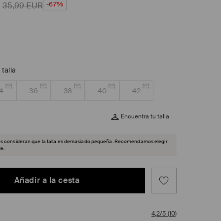
-67%
35,99
EUR
 talla
4
36
38
40
42
Encuentra tu talla
es consideran que la talla es demasiado pequeña. Recomendamos elegir
e.
Añadir a la cesta
4,2/5
(
10
)