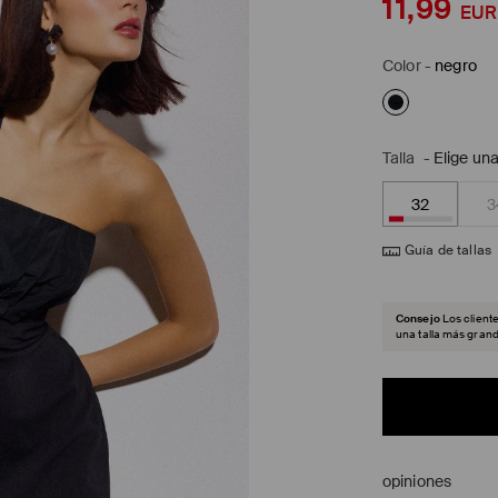
11,99
EUR
Color
-
negro
Talla
-
Elige una
32
3
Guía de tallas
Consejo
Los client
una talla más grand
opiniones