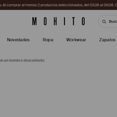
. Al comprar al menos 2 productos seleccionados, del 03.08 al 09.
Novedades
Ropa
Workwear
Zapatos
con un hombro descubierto