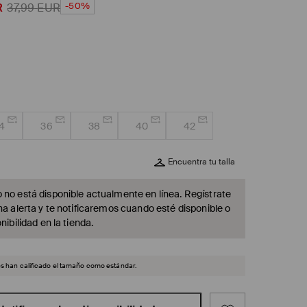
-50%
R
37,99
EUR
4
36
38
40
42
Encuentra tu talla
 no está disponible actualmente en línea. Regístrate
na alerta y te notificaremos cuando esté disponible o
nibilidad en la tienda.
es han calificado el tamaño como estándar.