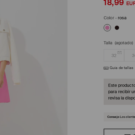
18,99
EU
Color
-
rosa
Talla
(agotado)
32
3
Guía de tallas
Este producto
para recibir u
revisa la dispo
Consejo
Los client