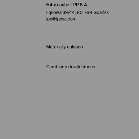
Fabricante
:
LPP S.A.
Łąkowa 39/44, 80-769 Gdańsk
lpp@lppsa.com
Material y cuidado
1º ARTÍCULO 1º TELA
:
100% ALGODÓN
Cambios y devoluciones
LAVAR DE ADENTRO HACIA AFUERA
Política de envío
NO USAR BLANQUEADOR
Mensajero de GLS
(6-10 días laborables)
PLANCHAR AL TEMPERATURA MÁX. DE 110° C
4,95 EUR / pago en línea (PayPal)
NO LAVAR EN SECO
Envío gratuito en la compra de productos si
LAVADO EN LA MÁQUINA A TEMPERATURA M
Enviamos pedidos sóloa la España territorial
NO SECAR EN SECADORA
Islas Canarias, Ceuta o Melilla.