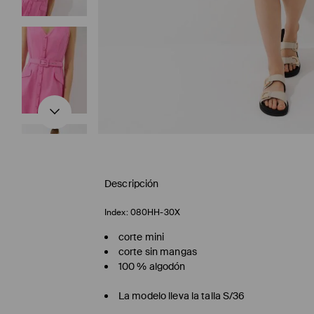
Descripción
Index:
080HH-30X
corte mini
corte sin mangas
100 % algodón
La modelo lleva la talla S/36