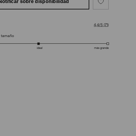
Notificar sobre disponibilidad
4,4/5
(
71
)
e tamaño
ideal
más grande