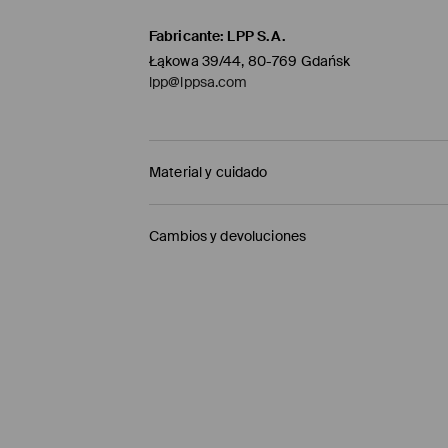
Fabricante
:
LPP S.A.
Łąkowa 39/44, 80-769 Gdańsk
lpp@lppsa.com
Material y cuidado
1º TELA
:
92% ALGODÓN, 8% ELASTANO
Cambios y devoluciones
2º TELA
:
100% ALGODÓN
1º FORRO
:
95% ALGODÓN, 5% ELASTANO
Política de envío
PLANCHAR SOLO EL REVERSO
Mensajero de GLS
(6-10 días laborables)
LAVAR A MÁQUINA A TEMPERATURA MÁX. 2
4,95 EUR / pago en línea (PayPal)
NO USAR BLANQUEADOR
Envío gratuito en la compra de productos si
PLANCHAR AL TEMPERATURA MÁX. DE 110° C
Enviamos pedidos sóloa la España territorial
NO LAVAR EN SECO