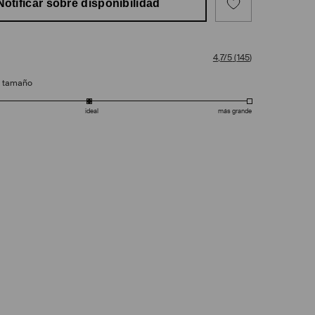
Notificar sobre disponibilidad
4,7/5
(
145
)
e tamaño
ideal
más grande