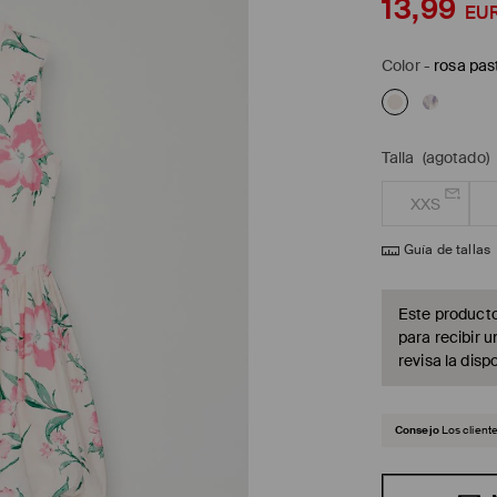
13,99
EU
Color
-
rosa pas
Talla
(agotado)
XXS
Guía de tallas
Este producto
para recibir u
revisa la dispo
Consejo
Los client