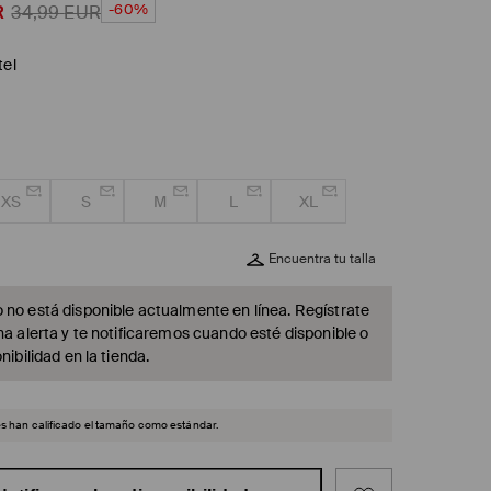
-60%
R
34,99
EUR
tel
XS
S
M
L
XL
Encuentra tu talla
 no está disponible actualmente en línea. Regístrate
na alerta y te notificaremos cuando esté disponible o
nibilidad en la tienda.
es han calificado el tamaño como estándar.