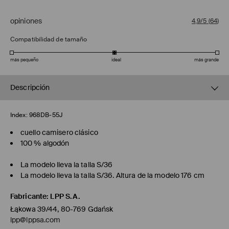
opiniones
4,9/5
(
64
)
Compatibilidad de tamaño
más pequeño
ideal
más grande
Descripción
Index:
968DB-55J
cuello camisero clásico
100 % algodón
La modelo lleva la talla S/36
La modelo lleva la talla S/36. Altura de la modelo 176 cm
Fabricante
:
LPP S.A.
Łąkowa 39/44, 80-769 Gdańsk
lpp@lppsa.com