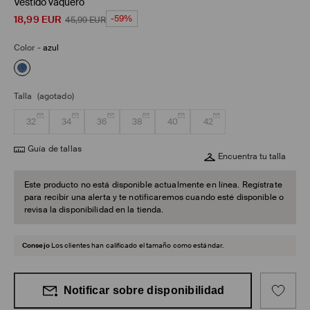
Vestido vaquero
18,99
EUR
-59%
45,99
EUR
Color
-
azul
Talla
(agotado)
32
34
36
38
40
42
Guía de tallas
Encuentra tu talla
Este producto no está disponible actualmente en línea. Regístrate
para recibir una alerta y te notificaremos cuando esté disponible o
revisa la disponibilidad en la tienda.
Consejo
Los clientes han calificado el tamaño como estándar.
Notificar sobre disponibilidad