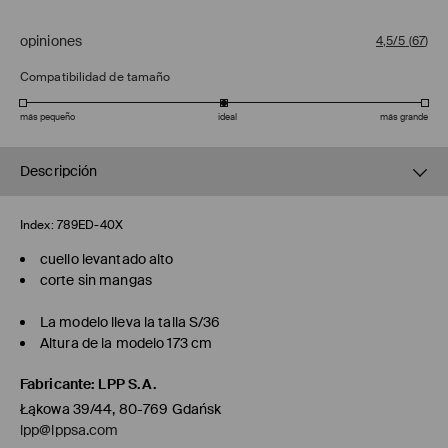
opiniones
4,5/5
(
67
)
Compatibilidad de tamaño
más pequeño
ideal
más grande
Descripción
Index:
789ED-40X
cuello levantado alto
corte sin mangas
La modelo lleva la talla S/36
Altura de la modelo 173 cm
Fabricante
:
LPP S.A.
Łąkowa 39/44, 80-769 Gdańsk
lpp@lppsa.com