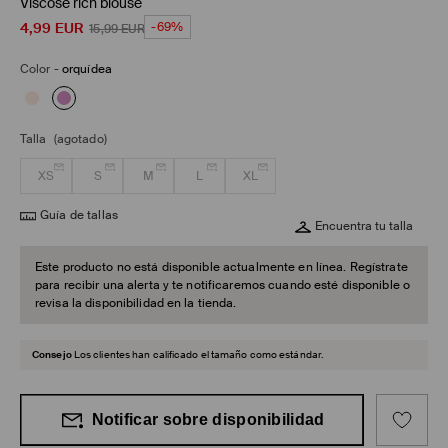
Viscose rich blouse
4,99
EUR
-69%
15,99
EUR
Color
-
orquídea
Talla
(agotado)
XS
S
M
L
XL
Guía de tallas
Encuentra tu talla
Este producto no está disponible actualmente en línea. Regístrate
para recibir una alerta y te notificaremos cuando esté disponible o
revisa la disponibilidad en la tienda.
Consejo
Los clientes han calificado el tamaño como estándar.
Notificar sobre disponibilidad