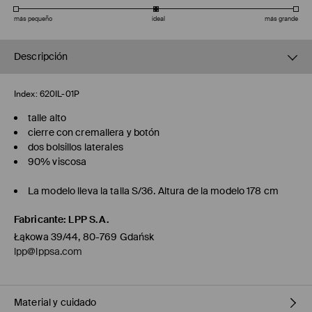
más pequeño
ideal
más grande
Descripción
Index:
620IL-01P
talle alto
cierre con cremallera y botón
dos bolsillos laterales
90% viscosa
La modelo lleva la talla S/36. Altura de la modelo 178 cm
Fabricante
:
LPP S.A.
Łąkowa 39/44, 80-769 Gdańsk
lpp@lppsa.com
Material y cuidado