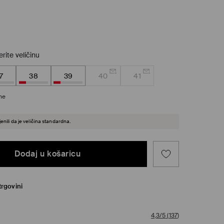
rite veličinu
7
38
39
40
41
ine
enili da je veličina standardna.
Dodaj u košaricu
trgovini
4,3/5
(
137
)