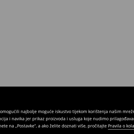
vraćeni u roku 30 dana od datuma
u, imati sve etikete, biti neoštećeni
davaonici u Republici Hrvatskoj ili
a gdje ćete odabrati metodu
ti u fizičkim trgovinama. Molimo
am omogućili najbolje moguće iskustvo tijekom korištenja našim m
ja i navika jer prikaz proizvoda i usluga koje nudimo prilagođava
ete na „Postavke”, a ako želite doznati više, pročitajte
Pravila o kol