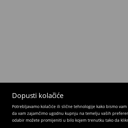
⟶
Metode dostave
Uvjeti povrata
Proizvodi kupljeni u online trgovini mogu biti 
isporuke. Proizvodi moraju biti u izvornom stanj
i ne smiju imati tragove nošenja.
Povrat možete napraviti u bilo kojoj Mohito pro
putem obrasca dostupnog na našim stranicam
besplatnog povrata.
Kupanje kostime i pidžame nije moguće vrati
vas da koristite online obrazac za povrat.
⟶
Povrat i izmjene u E-Trgovini
Dopusti kolačiće
Potrebljavamo kolačiće ili slične tehnologije kako bismo v
da vam zajamčimo ugodnu kupnju na temelju vaših preferenci
odabir možete promijeniti u bilo kojem trenutku tako da klikn