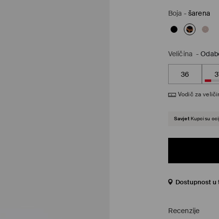
Boja
-
šarena
Veličina
-
Odabe
36
3
Vodič za velič
Savjet
Kupci su ocij
Dostupnost u 
Recenzije