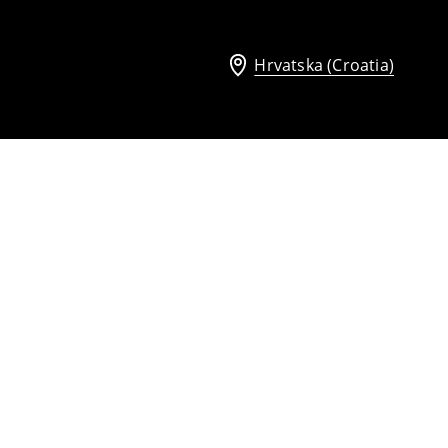
Hrvatska (Croatia)
Salonke s debelim potpeticama