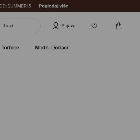
8. KOD: SUMMER15
Pogledaj više
Prijava
Torbice
Modni Dodaci