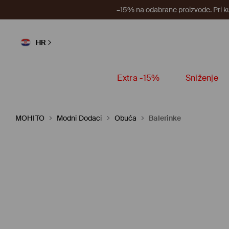
–15% na odabrane proizvode. Pri k
HR
Extra -15%
Sniženje
MOHITO
Modni Dodaci
Obuća
Balerinke