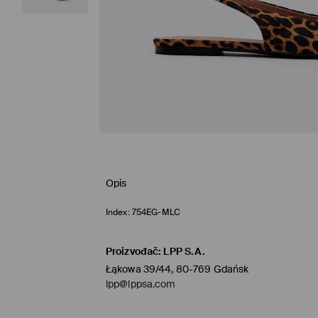
Opis
Index:
754EG-MLC
Proizvođač
:
LPP S.A.
Łąkowa 39/44, 80-769 Gdańsk
lpp@lppsa.com