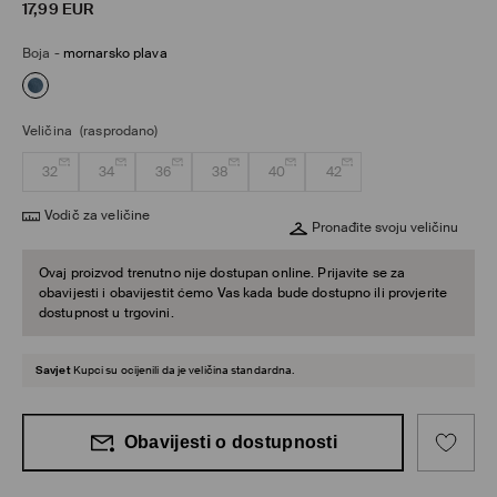
17,99
EUR
Boja
-
mornarsko plava
Veličina
(rasprodano)
32
34
36
38
40
42
Vodič za veličine
Pronađite svoju veličinu
Ovaj proizvod trenutno nije dostupan online. Prijavite se za
obavijesti i obavijestit ćemo Vas kada bude dostupno ili provjerite
dostupnost u trgovini.
Savjet
Kupci su ocijenili da je veličina standardna.
Obavijesti o dostupnosti