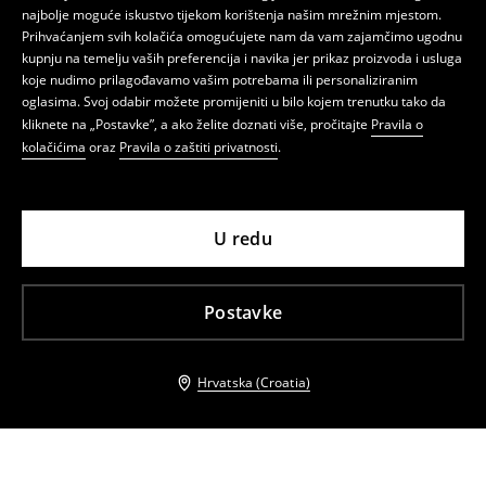
najbolje moguće iskustvo tijekom korištenja našim mrežnim mjestom.
Prihvaćanjem svih kolačića omogućujete nam da vam zajamčimo ugodnu
kupnju na temelju vaših preferencija i navika jer prikaz proizvoda i usluga
koje nudimo prilagođavamo vašim potrebama ili personaliziranim
oglasima. Svoj odabir možete promijeniti u bilo kojem trenutku tako da
kliknete na „Postavke”, a ako želite doznati više, pročitajte
Pravila o
kolačićima
oraz
Pravila o zaštiti privatnosti
.
U redu
Postavke
Hrvatska (Croatia)