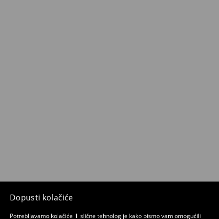
Dopusti kolačiće
Potrebljavamo kolačiće ili slične tehnologije kako bismo vam omogućili