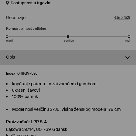
Dostupnost u trgovini
Recenzije
4,5/5
(
52
)
Kompatibilnost veličine
manji
savršen
veći
Opis
Index:
048GV-59J
kopčanje patentnim zatvaračem i gumbom
ukrasni šavovi
100% pamuk
Model nosi veličinu S/36. Visina ženskog modela 179 cm
Proizvođač
:
LPP S.A.
Łąkowa 39/44, 80-769 Gdańsk
lpp@lppsa.com