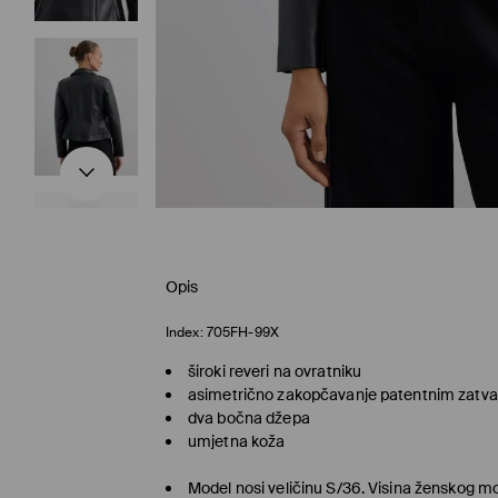
Opis
Index:
705FH-99X
široki reveri na ovratniku
asimetrično zakopčavanje patentnim zatv
dva bočna džepa
umjetna koža
Model nosi veličinu S/36. Visina ženskog 