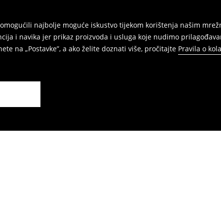
am omogućili najbolje moguće iskustvo tijekom korištenja našim m
ja i navika jer prikaz proizvoda i usluga koje nudimo prilagođava
ete na „Postavke”, a ako želite doznati više, pročitajte
Pravila o kol