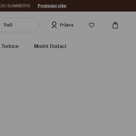
8. KOD: SUMMER15
Pogledaj više
Prijava
Torbice
Modni Dodaci