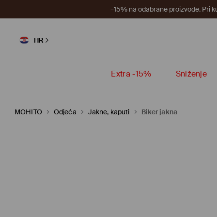
–15% na odabrane proizvode. Pri k
HR
Extra -15%
Sniženje
MOHITO
Odjeća
Jakne, kaputi
Biker jakna