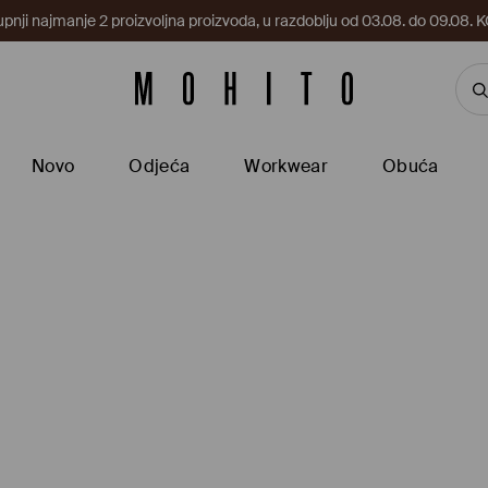
upnji najmanje 2 proizvoljna proizvoda, u razdoblju od 03.08. do 09.0
Novo
Odjeća
Workwear
Obuća