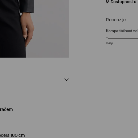
Dostupnost u 
Recenzije
Kompatibilnost vel
manji
aračem
modela 180 cm