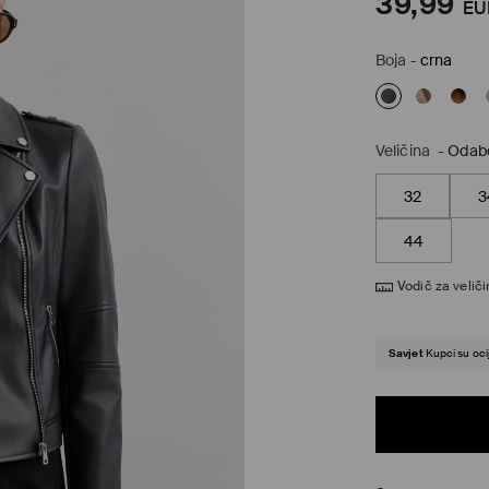
39,99
EU
Boja
-
crna
Veličina
-
Odabe
32
3
44
Vodič za velič
Savjet
Kupci su ocij