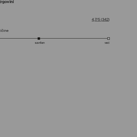
trgovini
4,7/5
(
342
)
ičine
savršen
veći