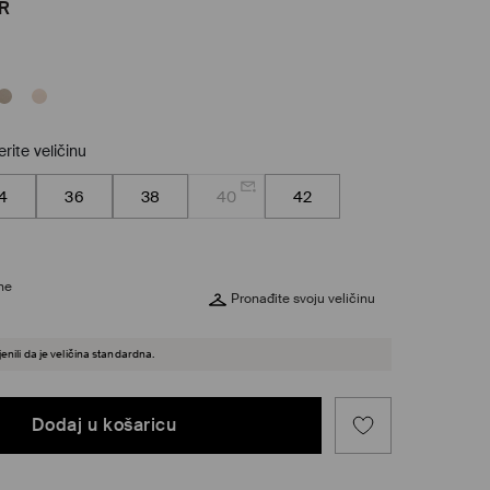
R
rite veličinu
4
36
38
40
42
ine
Pronađite svoju veličinu
enili da je veličina standardna.
Dodaj u košaricu