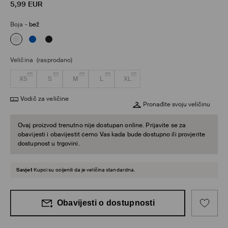
5,99
EUR
Boja
-
bež
Veličina
(rasprodano)
XS
S
M
L
XL
Vodič za veličine
Pronađite svoju veličinu
Ovaj proizvod trenutno nije dostupan online. Prijavite se za
obavijesti i obavijestit ćemo Vas kada bude dostupno ili provjerite
dostupnost u trgovini.
Savjet
Kupci su ocijenili da je veličina standardna.
Obavijesti o dostupnosti