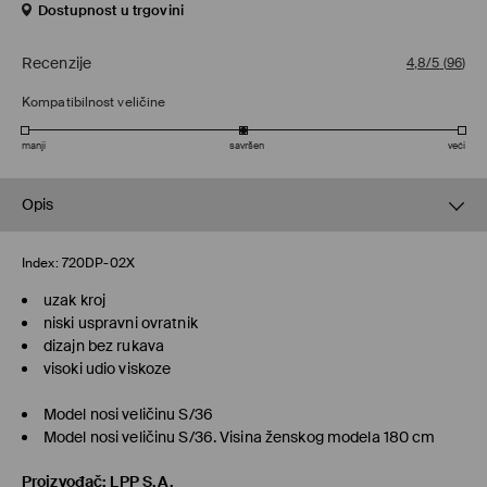
Dostupnost u trgovini
Recenzije
4,8/5
(
96
)
Kompatibilnost veličine
manji
savršen
veći
Opis
Index:
720DP-02X
uzak kroj
niski uspravni ovratnik
dizajn bez rukava
visoki udio viskoze
Model nosi veličinu S/36
Model nosi veličinu S/36. Visina ženskog modela 180 cm
Proizvođač
:
LPP S.A.