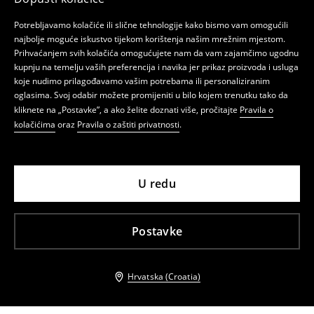
Potrebljavamo kolačiće ili slične tehnologije kako bismo vam omogućili
najbolje moguće iskustvo tijekom korištenja našim mrežnim mjestom.
Prihvaćanjem svih kolačića omogućujete nam da vam zajamčimo ugodnu
kupnju na temelju vaših preferencija i navika jer prikaz proizvoda i usluga
koje nudimo prilagođavamo vašim potrebama ili personaliziranim
oglasima. Svoj odabir možete promijeniti u bilo kojem trenutku tako da
kliknete na „Postavke”, a ako želite doznati više, pročitajte
Pravila o
kolačićima
oraz
Pravila o zaštiti privatnosti
.
U redu
Postavke
Hrvatska (Croatia)