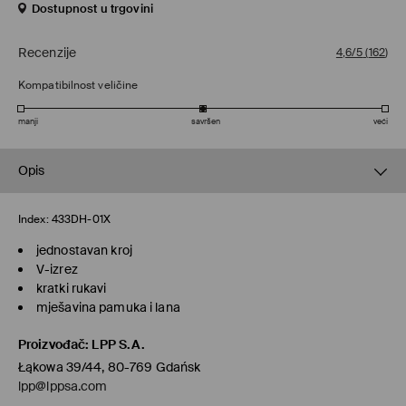
Dostupnost u trgovini
Recenzije
4,6/5
(
162
)
Kompatibilnost veličine
manji
savršen
veći
Opis
Index:
433DH-01X
jednostavan kroj
V-izrez
kratki rukavi
mješavina pamuka i lana
Proizvođač
:
LPP S.A.
Łąkowa 39/44, 80-769 Gdańsk
lpp@lppsa.com