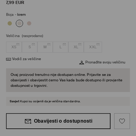
7,99
EUR
Boja
-
krem
Veličina
(rasprodano)
XS
S
M
L
XL
XXL
Vodič za veličine
Pronađite svoju veličinu
Ovaj proizvod trenutno nije dostupan online. Prijavite se za
obavijesti i obavijestit ćemo Vas kada bude dostupno ili provjerite
dostupnost u trgovini.
Savjet
Kupci su ocijenili da je veličina standardna.
Obavijesti o dostupnosti