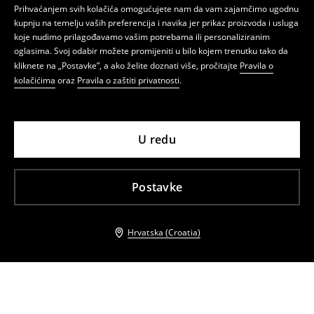
Prihvaćanjem svih kolačića omogućujete nam da vam zajamčimo ugodnu
kupnju na temelju vaših preferencija i navika jer prikaz proizvoda i usluga
koje nudimo prilagođavamo vašim potrebama ili personaliziranim
oglasima. Svoj odabir možete promijeniti u bilo kojem trenutku tako da
kliknete na „Postavke”, a ako želite doznati više, pročitajte
Pravila o
kolačićima
oraz
Pravila o zaštiti privatnosti
.
U redu
Postavke
Hrvatska (Croatia)