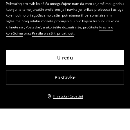
Prihvaćanjem svih kolačića omogućujete nam da vam zajamčimo ugodnu
kupnju na temelju vaših preferencija i navika jer prikaz proizvoda i usluga
koje nudimo prilagođavamo vašim potrebama ili personaliziranim
oglasima. Svoj odabir možete promijeniti u bilo kojem trenutku tako da
kliknete na „Postavke”, a ako želite doznati više, pročitajte
Pravila o
kolačićima
oraz
Pravila o zaštiti privatnosti
.
U redu
Postavke
Hrvatska (Croatia)