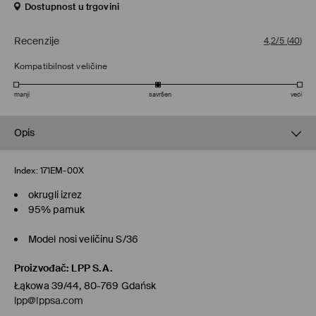
Dostupnost u trgovini
Recenzije
4,2/5
(
40
)
Kompatibilnost veličine
manji
savršen
veći
Opis
Index:
171EM-00X
okrugli izrez
95% pamuk
Model nosi veličinu S/36
Proizvođač
:
LPP S.A.
Łąkowa 39/44, 80-769 Gdańsk
lpp@lppsa.com