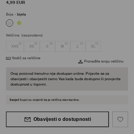
4,99
EUR
Boja
-
bijela
Veličina
(rasprodano)
XXS
XS
S
M
L
XL
Vodič za veličine
Pronađite svoju veličinu
Ovaj proizvod trenutno nije dostupan online. Prijavite se za
obavijesti i obavijestit ćemo Vas kada bude dostupno ili provjerite
dostupnost u trgovini.
Savjet
Kupci su ocijenili da je veličina standardna.
Obavijesti o dostupnosti