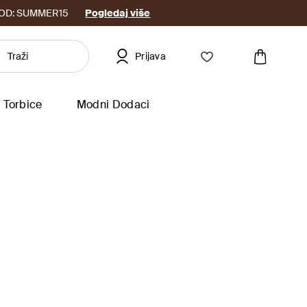
8. KOD: SUMMER15
Pogledaj više
Prijava
Torbice
Modni Dodaci