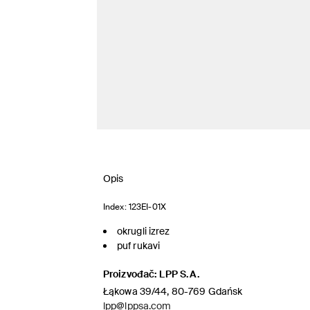
Opis
Index:
123EI-01X
okrugli izrez
puf rukavi
Proizvođač
:
LPP S.A.
Łąkowa 39/44, 80-769 Gdańsk
lpp@lppsa.com