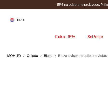
–15% na odabrane proizvode. Pri k
HR
Extra -15%
Sniženje
MOHITO
Odjeća
Bluze
Bluza s visokim udjelom viskoz