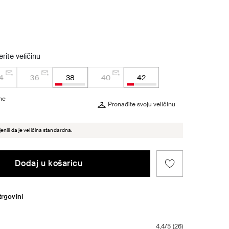
rite veličinu
4
36
38
40
42
ine
Pronađite svoju veličinu
enili da je veličina standardna.
Dodaj u košaricu
trgovini
4,4/5
(
26
)