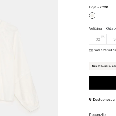
Boja
-
krem
Veličina
-
Odabe
32
3
Vodič za velič
Savjet
Kupci su ocij
Dostupnost u 
Recenzije