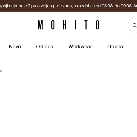
upnji najmanje 2 proizvoljna proizvoda, u razdoblju od 03.08. do 09.0
Novo
Odjeća
Workwear
Obuća
e