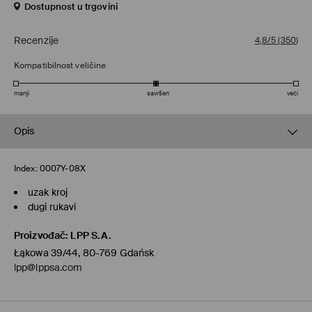
Dostupnost u trgovini
Recenzije
4,8/5
(
350
)
Kompatibilnost veličine
manji
savršen
veći
Opis
Index:
0007Y-08X
uzak kroj
dugi rukavi
Proizvođač
:
LPP S.A.
Łąkowa 39/44, 80-769 Gdańsk
lpp@lppsa.com