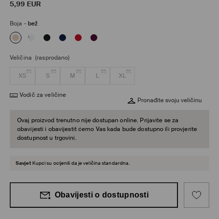
5,99
EUR
Boja
-
bež
Veličina
(rasprodano)
XS
S
M
L
XL
Vodič za veličine
Pronađite svoju veličinu
Ovaj proizvod trenutno nije dostupan online. Prijavite se za
obavijesti i obavijestit ćemo Vas kada bude dostupno ili provjerite
dostupnost u trgovini.
Savjet
Kupci su ocijenili da je veličina standardna.
Obavijesti o dostupnosti