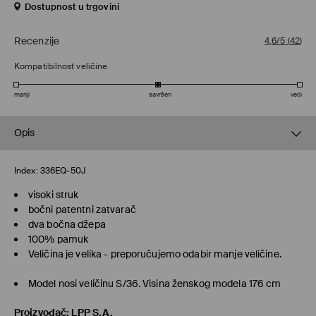
Dostupnost u trgovini
Recenzije
4,6/5
(
42
)
Kompatibilnost veličine
manji
savršen
veći
Opis
Index:
336EQ-50J
visoki struk
bočni patentni zatvarač
dva bočna džepa
100% pamuk
Veličina je velika - preporučujemo odabir manje veličine.
Model nosi veličinu S/36. Visina ženskog modela 176 cm
Proizvođač
:
LPP S.A.