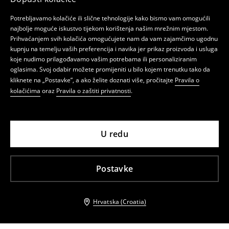
Potrebljavamo kolačiće ili slične tehnologije kako bismo vam omogućili
najbolje moguće iskustvo tijekom korištenja našim mrežnim mjestom.
Prihvaćanjem svih kolačića omogućujete nam da vam zajamčimo ugodnu
kupnju na temelju vaših preferencija i navika jer prikaz proizvoda i usluga
koje nudimo prilagođavamo vašim potrebama ili personaliziranim
oglasima. Svoj odabir možete promijeniti u bilo kojem trenutku tako da
kliknete na „Postavke”, a ako želite doznati više, pročitajte
Pravila o
kolačićima
oraz
Pravila o zaštiti privatnosti
.
U redu
Postavke
Hrvatska (Croatia)