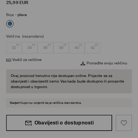
25,99
EUR
Boja
-
plava
Veličina
(rasprodano)
32
34
36
38
40
42
Vodič za veličine
Pronađite svoju veličinu
Ovaj proizvod trenutno nije dostupan online. Prijavite se za
obavijesti i obavijestit ćemo Vas kada bude dostupno ili provjerite
dostupnost u trgovini.
Savjet
Kupci su ocijenili da je veličina standardna.
Obavijesti o dostupnosti